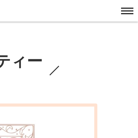
men
ティー